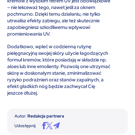
kremów z wysokim filtrem UV jest obowiązkowe
– nie lekceważ tego, nawet jeśli za oknem
pochmurno. Dzięki temu działaniu, nie tylko
utrwalisz efekty zabiegu, ale też skutecznie
zapobiegniesz szkodliwemu wpływowi
promieniowania UV.
Dodatkowo, wpleć w codzienną rutynę
pielęgnacyjną swojej skóry użycie łagodzących
formuł kremów, które posiadają w składzie np.
aloes lub inne emolienty. Pozwolą one utrzymać
skórę w doskonałym stanie, zminimalizować
ryzyko podrażnień oraz stanów zapalnych, a
efekt gładkich nóg będzie zachwycał Cię
jeszcze dłużej.
Autor:
Redakcja partnera
Udostępnij