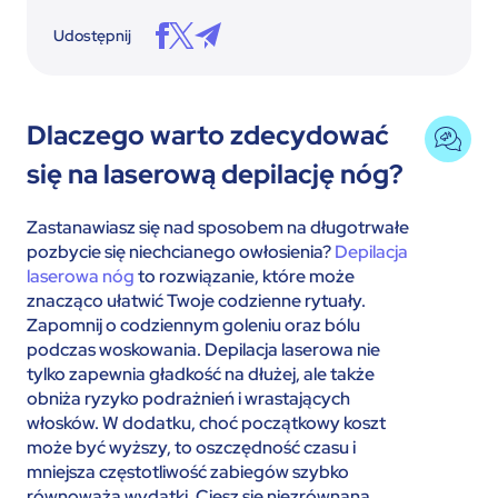
Udostępnij
Dlaczego warto zdecydować
się na laserową depilację nóg?
Zastanawiasz się nad sposobem na długotrwałe
pozbycie się niechcianego owłosienia?
Depilacja
laserowa nóg
to rozwiązanie, które może
znacząco ułatwić Twoje codzienne rytuały.
Zapomnij o codziennym goleniu oraz bólu
podczas woskowania. Depilacja laserowa nie
tylko zapewnia gładkość na dłużej, ale także
obniża ryzyko podrażnień i wrastających
włosków. W dodatku, choć początkowy koszt
może być wyższy, to oszczędność czasu i
mniejsza częstotliwość zabiegów szybko
równoważą wydatki. Ciesz się niezrównaną