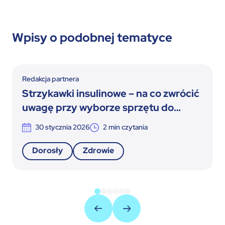
Wpisy o podobnej tematyce
Redakcja partnera
Strzykawki insulinowe – na co zwrócić
uwagę przy wyborze sprzętu do
terapii insulinowej
30 stycznia 2026
2
min czytania
Dorosły
Zdrowie