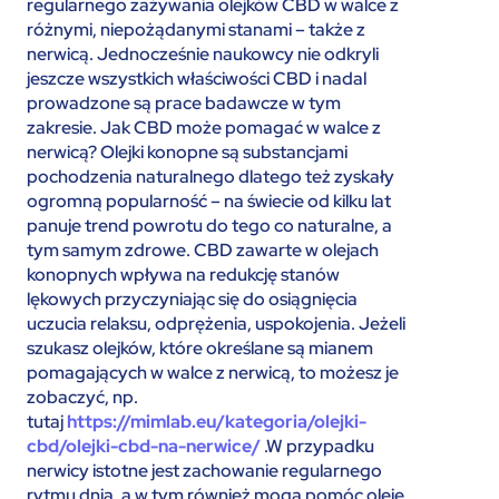
regularnego zażywania olejków CBD w walce z
różnymi, niepożądanymi stanami – także z
nerwicą. Jednocześnie naukowcy nie odkryli
jeszcze wszystkich właściwości CBD i nadal
prowadzone są prace badawcze w tym
zakresie. Jak CBD może pomagać w walce z
nerwicą? Olejki konopne są substancjami
pochodzenia naturalnego dlatego też zyskały
ogromną popularność – na świecie od kilku lat
panuje trend powrotu do tego co naturalne, a
tym samym zdrowe. CBD zawarte w olejach
konopnych wpływa na redukcję stanów
lękowych przyczyniając się do osiągnięcia
uczucia relaksu, odprężenia, uspokojenia. Jeżeli
szukasz olejków, które określane są mianem
pomagających w walce z nerwicą, to możesz je
zobaczyć, np.
tutaj
https://mimlab.eu/kategoria/olejki-
cbd/olejki-cbd-na-nerwice/
.W przypadku
nerwicy istotne jest zachowanie regularnego
rytmu dnia, a w tym również mogą pomóc oleje