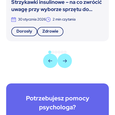
Strzykawki insulinowe – na co zwrócić
uwagę przy wyborze sprzętu do
terapii insulinowej
30 stycznia 2026
2
min czytania
Dorosły
Zdrowie
Potrzebujesz pomocy
psychologa?