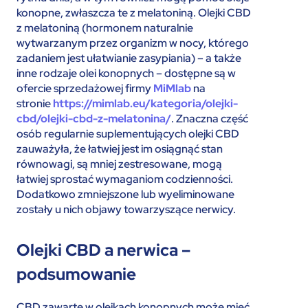
konopne, zwłaszcza te z melatoniną. Olejki CBD
z melatoniną (hormonem naturalnie
wytwarzanym przez organizm w nocy, którego
zadaniem jest ułatwianie zasypiania) – a także
inne rodzaje olei konopnych – dostępne są w
ofercie sprzedażowej firmy
MiMlab
na
stronie
https://mimlab.eu/kategoria/olejki-
cbd/olejki-cbd-z-melatonina/
. Znaczna część
osób regularnie suplementujących olejki CBD
zauważyła, że łatwiej jest im osiągnąć stan
równowagi, są mniej zestresowane, mogą
łatwiej sprostać wymaganiom codzienności.
Dodatkowo zmniejszone lub wyeliminowane
zostały u nich objawy towarzyszące nerwicy.
Olejki CBD a nerwica –
podsumowanie
CBD zawarte w olejkach konopnych może mieć