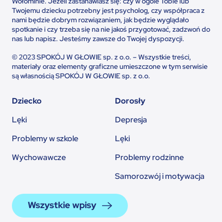
Wołominie. Jeżeli zastanawiasz się: czy w ogóle Tobie lub
Twojemu dziecku potrzebny jest psycholog, czy współpraca z
nami będzie dobrym rozwiązaniem, jak będzie wyglądało
spotkanie i czy trzeba się na nie jakoś przygotować, zadzwoń do
nas lub napisz. Jesteśmy zawsze do Twojej dyspozycji.
© 2023 SPOKÓJ W GŁOWIE sp. z o.o. – Wszystkie treści,
materiały oraz elementy graficzne umieszczone w tym serwisie
są własnością SPOKÓJ W GŁOWIE sp. z o.o.
Dziecko
Dorosły
Lęki
Depresja
Problemy w szkole
Lęki
Wychowawcze
Problemy rodzinne
Samorozwój i motywacja
Wszystkie wpisy