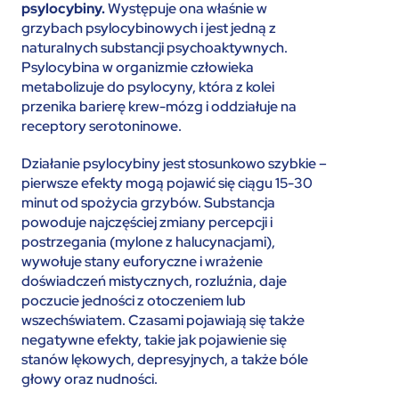
psylocybiny.
Występuje ona właśnie w
grzybach psylocybinowych i jest jedną z
naturalnych substancji psychoaktywnych.
Psylocybina w organizmie człowieka
metabolizuje do psylocyny, która z kolei
przenika barierę krew-mózg i oddziałuje na
receptory serotoninowe.
Działanie psylocybiny jest stosunkowo szybkie –
pierwsze efekty mogą pojawić się ciągu 15-30
minut od spożycia grzybów. Substancja
powoduje najczęściej zmiany percepcji i
postrzegania (mylone z halucynacjami),
wywołuje stany euforyczne i wrażenie
doświadczeń mistycznych, rozluźnia, daje
poczucie jedności z otoczeniem lub
wszechświatem. Czasami pojawiają się także
negatywne efekty, takie jak pojawienie się
stanów lękowych, depresyjnych, a także bóle
głowy oraz nudności.