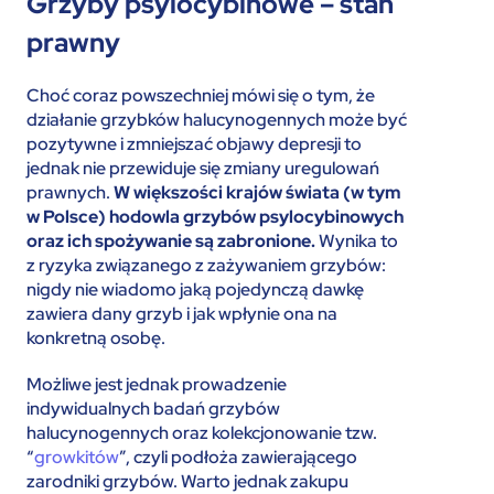
Grzyby psylocybinowe – stan
prawny
Choć coraz powszechniej mówi się o tym, że
działanie grzybków halucynogennych może być
pozytywne i zmniejszać objawy depresji to
jednak nie przewiduje się zmiany uregulowań
prawnych.
W większości krajów świata (w tym
w Polsce) hodowla grzybów psylocybinowych
oraz ich spożywanie są zabronione.
Wynika to
z ryzyka związanego z zażywaniem grzybów:
nigdy nie wiadomo jaką pojedynczą dawkę
zawiera dany grzyb i jak wpłynie ona na
konkretną osobę.
Możliwe jest jednak prowadzenie
indywidualnych badań grzybów
halucynogennych oraz kolekcjonowanie tzw.
“
growkitów
”, czyli podłoża zawierającego
zarodniki grzybów. Warto jednak zakupu