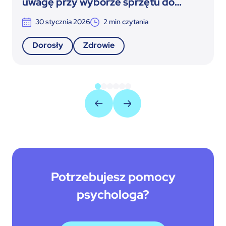
uwagę przy wyborze sprzętu do
terapii insulinowej
30 stycznia 2026
2
min czytania
Dorosły
Zdrowie
Potrzebujesz pomocy
psychologa?