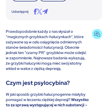
Udostępnij
Prawdopodobnie każdy z nas słyszał o
“magicznych grzybkach-halucynkach”, które
zażywane są w celu osiągnięcia odmiennych
stanów świadomości i halucynacji. Obecnie
jednak ten “czarny PR” grzybków może odejść
w zapomnienie. Najnowsze badania wykazują,
że grzybki halucynki mogą mieć swój istotny
wkład w walce z ciężką depresją.
Czym jest psylocybina?
W jaki sposób grzybki halucynogenne miałyby
pomagać w leczeniu ciężkiej depresji?
Wszystko
to za sprawą występującej w nich substancji –