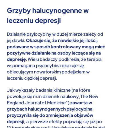
Grzyby halucynogenne w
leczeniu depresji
Działanie psylocybiny w dużej mierze zależy od
jej dawki.
Okazuje się, że niewielkie jej ilości,
podawane w sposób kontrolowany mogą mieć
pozytywne działanie na osoby leczące się na
depresję.
Wielu badaczy podkreśla, że terapia
wspomagana psylocybiną okazuje się
obiecującym nowatorskim podejściem w
leczeniu ciężkiej depresji.
Jak wykazały badania kliniczne (na które
powołuje się m.in dziennik naukowy„The New
England Journal of Medicine”)
zawarta w
grzybach halucynogennych psylocybina
przyczyniła się do zmniejszenia objawów
depresji
, a pierwsze efekty pojawiają się już po
12 tygodniach terapii. Największe nadzieje budzi