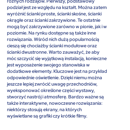
różnych rodzajów. Pierwszy, podstawowy
podział jest ze względu na kształt. Można zatem
wyróżnić ścianki proste, ścianki skośne, ścianki
okrągłe oraz ścianki zakrzywione. Te ostatnie
mogą być zakrzywione zarówno w pionie, jak i w
poziomie. Na rynku dostępne są także inne
rozwiązania. Wśród nich dużą popularnością
cieszą się chociażby ścianki modułowe oraz
ścianki dwustronne. Warto zauważyć, że aby
móc szczycić się wyjątkową instalacją, konieczne
jest wyposażenie swojego stanowiska w
dodatkowe elementy. Kluczowe jest na przykład
odpowiednie oświetlenie. Dzięki niemu można
jeszcze lepiej zwrócić uwagę przechodniów,
wyeksponować określone części wystawy,
stworzyć nastrój i atmosferę. Bardzo ważne są
także interaktywne, nowoczesne rozwiązania:
niektórzy stosują ekrany, na których
wyświetlane są grafiki czy krótkie filmy.