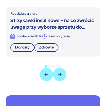
Redakcja partnera
Strzykawki insulinowe – na co zwrócić
uwagę przy wyborze sprzętu do
terapii insulinowej
30 stycznia 2026
2
min czytania
Dorosły
Zdrowie