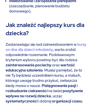
inwestowanie i zarządzanie pieniędzmi
(oszczędzanie, planowanie budżetu
domowego).
Jak znaleźć najlepszy kurs dla
dziecka?
Zastanawiając się nad zainwestowaniem w
kursy
on-line dla dzieci i młodzieży
, warto zrobić
odpowiednie rozeznanie. Podstawowym
kryterium wyboru powinny być dla rodzica
zainteresowania pociechy
oraz
wartość
edukacyjna szkolenia
. Musisz pamiętać, że to
nie Ty będziesz uczestnikiem kursu, a maluch,
którego uwagę trudno przykuć, zwłaszcza
kiedy mowa o nauce.
Pielęgnowanie pasji
i
rozbudzanie ciekawości
na świat
pozytywnie
wpływa na rozwój dziecka
, ucząc
systematyczności
i dobrej
organizacji czasu
.