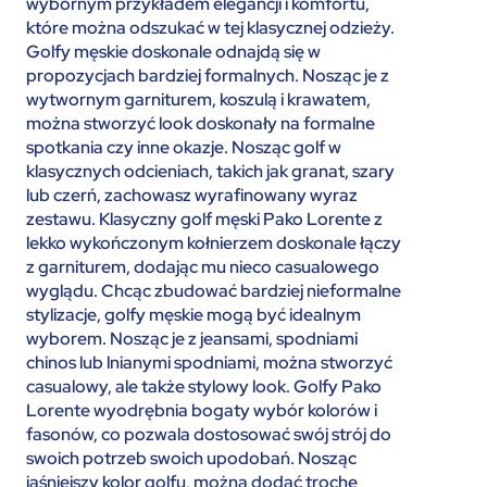
wybornym przykładem elegancji i komfortu,
które można odszukać w tej klasycznej odzieży.
Golfy męskie doskonale odnajdą się w
propozycjach bardziej formalnych. Nosząc je z
wytwornym garniturem, koszulą i krawatem,
można stworzyć look doskonały na formalne
spotkania czy inne okazje. Nosząc golf w
klasycznych odcieniach, takich jak granat, szary
lub czerń, zachowasz wyrafinowany wyraz
zestawu. Klasyczny golf męski Pako Lorente z
lekko wykończonym kołnierzem doskonale łączy
z garniturem, dodając mu nieco casualowego
wyglądu. Chcąc zbudować bardziej nieformalne
stylizacje, golfy męskie mogą być idealnym
wyborem. Nosząc je z jeansami, spodniami
chinos lub lnianymi spodniami, można stworzyć
casualowy, ale także stylowy look. Golfy Pako
Lorente wyodrębnia bogaty wybór kolorów i
fasonów, co pozwala dostosować swój strój do
swoich potrzeb swoich upodobań. Nosząc
jaśniejszy kolor golfu, można dodać trochę