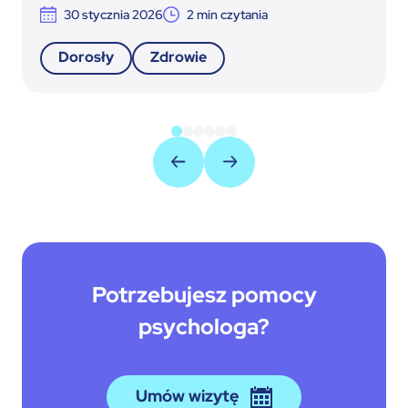
terapii insulinowej
30 stycznia 2026
2
min czytania
Dorosły
Zdrowie
Potrzebujesz pomocy
psychologa?
Umów wizytę