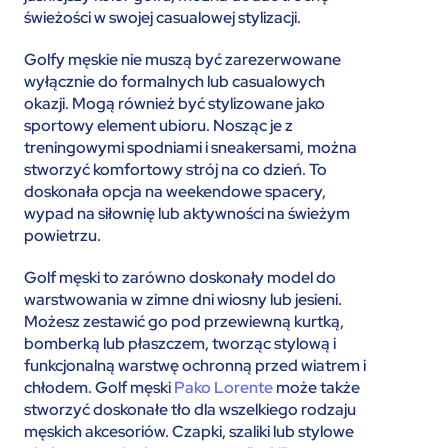
świeżości w swojej casualowej stylizacji.
Golfy męskie nie muszą być zarezerwowane
wyłącznie do formalnych lub casualowych
okazji. Mogą również być stylizowane jako
sportowy element ubioru. Nosząc je z
treningowymi spodniami i sneakersami, można
stworzyć komfortowy strój na co dzień. To
doskonała opcja na weekendowe spacery,
wypad na siłownię lub aktywności na świeżym
powietrzu.
Golf męski to zarówno doskonały model do
warstwowania w zimne dni wiosny lub jesieni.
Możesz zestawić go pod przewiewną kurtką,
bomberką lub płaszczem, tworząc stylową i
funkcjonalną warstwę ochronną przed wiatrem i
chłodem. Golf męski
Pako Lorente
może także
stworzyć doskonałe tło dla wszelkiego rodzaju
męskich akcesoriów. Czapki, szaliki lub stylowe