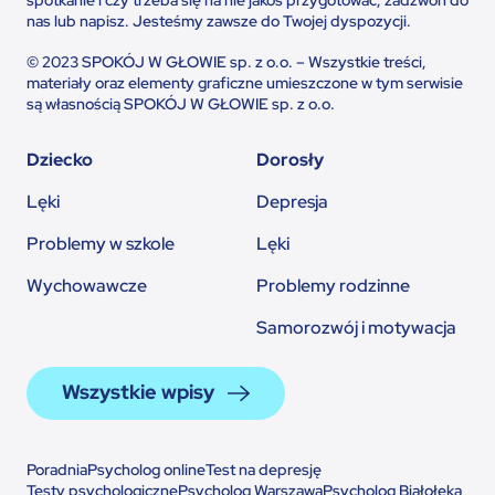
nas lub napisz. Jesteśmy zawsze do Twojej dyspozycji.
© 2023 SPOKÓJ W GŁOWIE sp. z o.o. – Wszystkie treści,
materiały oraz elementy graficzne umieszczone w tym serwisie
są własnością SPOKÓJ W GŁOWIE sp. z o.o.
Dziecko
Dorosły
Lęki
Depresja
Problemy w szkole
Lęki
Wychowawcze
Problemy rodzinne
Samorozwój i motywacja
Wszystkie wpisy
Poradnia
Psycholog online
Test na depresję
Testy psychologiczne
Psycholog Warszawa
Psycholog Białołęka