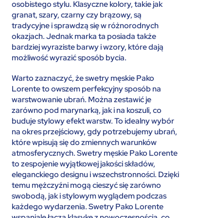
osobistego stylu. Klasyczne kolory, takie jak
granat, szary, czarny czy brązowy, są
tradycyjne i sprawdzą się w różnorodnych
okazjach. Jednak marka ta posiada także
bardziej wyraziste barwy i wzory, które dają
możliwość wyrazić sposób bycia.
Warto zaznaczyć, że swetry męskie Pako
Lorente to owszem perfekcyjny sposób na
warstwowanie ubrań. Można zestawić je
zarówno pod marynarką, jak i na koszuli, co
buduje stylowy efekt warstw. To idealny wybór
na okres przejściowy, gdy potrzebujemy ubrań,
które wpisują się do zmiennych warunków
atmosferycznych. Swetry męskie Pako Lorente
to zespojenie wyjątkowej jakości składów,
eleganckiego designu i wszechstronności. Dzięki
temu mężczyźni mogą cieszyć się zarówno
swobodą, jak i stylowym wyglądem podczas
każdego wydarzenia. Swetry Pako Lorente
wspaniale łączą klasykę z nowoczesnością, co