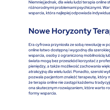
Niemniej jednak, dla wielu ludzi terapia online
różnorodnymi problemami psychicznymi. Warto
wsparcia, która najlepiej odpowiada indywid
Nowe Horyzonty Terap
Era cyfrowa przyniosła ze sobą rewolucję w po
online łatwo dostępną i wygodną dla szerokieg
wsparcia, osoby z ograniczoną mobilnością lu
świata mogą bez przeszkód korzystać z profe
pieniędzy, a także możliwość zachowania więks
atrakcyjną dla wielu ludzi. Ponadto, szeroki w
pozwala pacjentom znaleźć terapeutę, który 
że terapia online nie zastąpi każdemu tradycyjny
ona skutecznym rozwiązaniem, które warto r
formy wsparcia.