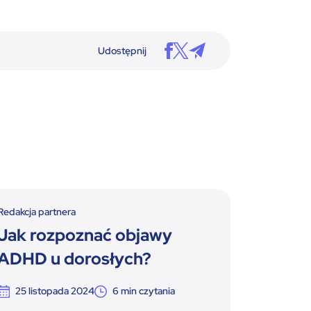
Udostępnij
Redakcja partnera
Redakcja pa
Jak rozpoznać objawy
Terapi
ADHD u dorosłych?
skutec
ADHD
25 listopada 2024
6
min czytania
19 list