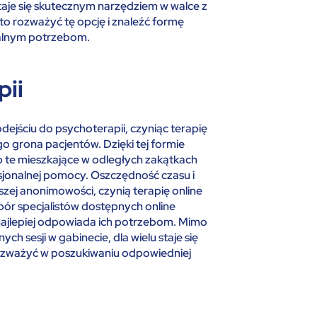
 staje się skutecznym narzędziem w walce z
 rozważyć tę opcję i znaleźć formę
ualnym potrzebom.
ii
dejściu do psychoterapii, czyniąc terapię
o grona pacjentów. Dzięki tej formie
b te mieszkające w odległych zakątkach
sjonalnej pomocy. Oszczędność czasu i
zej anonimowości, czynią terapię online
ybór specjalistów dostępnych online
najlepiej odpowiada ich potrzebom. Mimo
ch sesji w gabinecie, dla wielu staje się
ozważyć w poszukiwaniu odpowiedniej