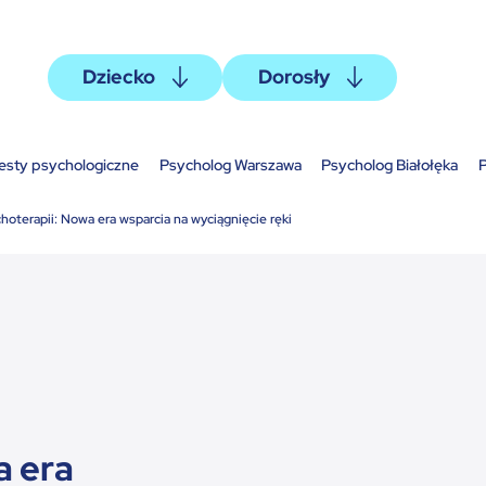
Dziecko
Dorosły
esty psychologiczne
Psycholog Warszawa
Psycholog Białołęka
P
oterapii: Nowa era wsparcia na wyciągnięcie ręki
a era