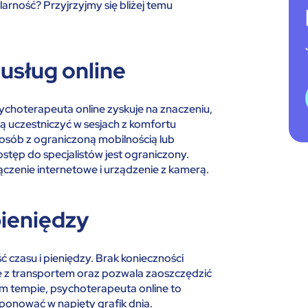
arność? Przyjrzyjmy się bliżej temu
usług online
choterapeuta online zyskuje na znaczeniu,
gą uczestniczyć w sesjach z komfortu
osób z ograniczoną mobilnością lub
stęp do specjalistów jest ograniczony.
ączenie internetowe i urządzenie z kamerą.
pieniędzy
ć czasu i pieniędzy. Brak konieczności
e z transportem oraz pozwala zaoszczędzić
kim tempie, psychoterapeuta online to
ponować w napięty grafik dnia.