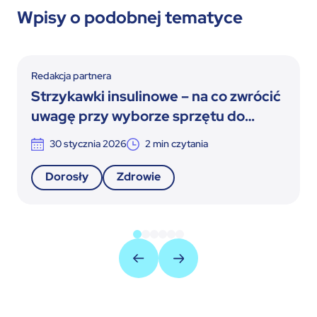
Wpisy o podobnej tematyce
Redakcja partnera
Strzykawki insulinowe – na co zwrócić
uwagę przy wyborze sprzętu do
terapii insulinowej
30 stycznia 2026
2
min czytania
Dorosły
Zdrowie