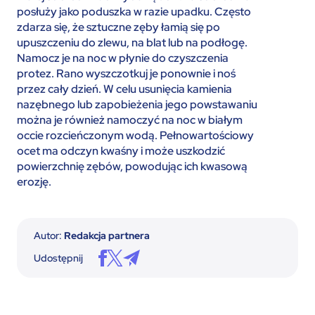
posłuży jako poduszka w razie upadku. Często
zdarza się, że sztuczne zęby łamią się po
upuszczeniu do zlewu, na blat lub na podłogę.
Namocz je na noc w płynie do czyszczenia
protez. Rano wyszczotkuj je ponownie i noś
przez cały dzień. W celu usunięcia kamienia
nazębnego lub zapobieżenia jego powstawaniu
można je również namoczyć na noc w białym
occie rozcieńczonym wodą. Pełnowartościowy
ocet ma odczyn kwaśny i może uszkodzić
powierzchnię zębów, powodując ich kwasową
erozję.
Autor:
Redakcja partnera
Udostępnij