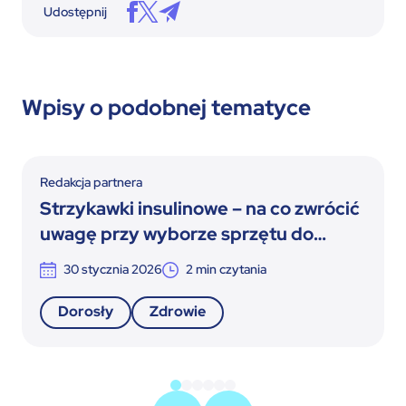
Udostępnij
Wpisy o podobnej tematyce
Redakcja partnera
Strzykawki insulinowe – na co zwrócić
uwagę przy wyborze sprzętu do
terapii insulinowej
30 stycznia 2026
2
min czytania
Dorosły
Zdrowie