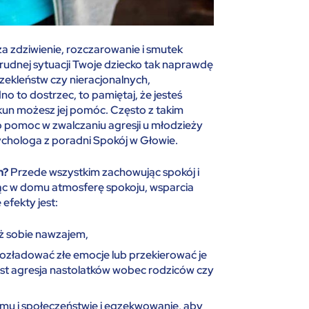
a zdziwienie, rozczarowanie i smutek
trudnej sytuacji Twoje dziecko tak naprawdę
ekleństw czy nieracjonalnych,
 to dostrzec, to pamiętaj, że jesteś
ekun możesz jej pomóc. Często z takim
 pomoc w zwalczaniu agresji u młodzieży
chologa z poradni Spokój w Głowie.
m?
Przede wszystkim zachowując spokój i
jąc w domu atmosferę spokoju, wsparcia
efekty jest:
eż sobie nawzajem,
rozładować złe emocje lub przekierować je
jest agresja nastolatków wobec rodziców czy
omu i społeczeństwie i egzekwowanie, aby