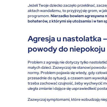
Jeżeli Twoje dziecko zaczęło przeklinać, zaczep
aktach wandalizmu, to przyjrzyj się grom, w ja
programom.
Nierzadko bowiem agresywna n
bohaterów, z którymi się utożsamia i w ten 
Agresja u nastolatka 
powody do niepokoju
Problem z agresją nie dotyczy tylko nastolatk
małych dzieci. Zazwyczaj nie stanowi powodu do
normy. Problem pojawia się wtedy, gdy człowi
przesadnie do sytuacji, a czasem sam wywołuje
trzeba zachować czujność, żeby wychwycić m
uległa zmianie i dające się usprawiedliwić pos
Zazwyczaj symptomami, które wzbudzają niep