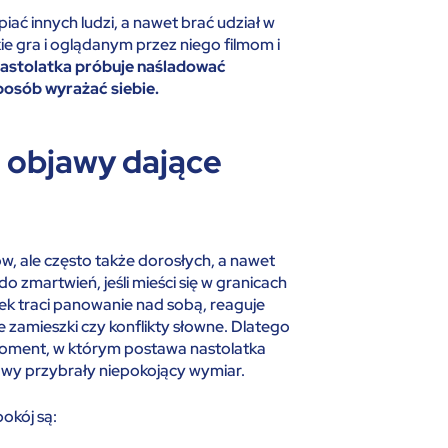
iać innych ludzi, a nawet brać udział w
kie gra i oglądanym przez niego filmom i
astolatka próbuje naśladować
sposób wyrażać siebie.
– objawy dające
ów, ale często także dorosłych, a nawet
 zmartwień, jeśli mieści się w granicach
ek traci panowanie nad sobą, reaguje
 zamieszki czy konflikty słowne. Dlatego
oment, w którym postawa nastolatka
tawy przybrały niepokojący wymiar.
okój są: