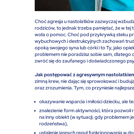
Choć agresja u nastolatków zazwyczaj wzbudz
rodziców, to jednak trzeba pamiętać, że w tej 
woła o pomoc. Choć pod przykrywką steku prz
wybuchowych i destrukcyjnych zachowań trudno
opoką swojego syna lub córki i to Ty, jako opi
problemem nie poradzisz sobie sam, dlatego o
zwróć się do zaufanego i doświadczonego psy
Jak postępować z agresywnym nastolatkie
zimną krew, nie dając się sprowokować i budu
oraz zrozumienia. Tym, co przyniesie najlepsze 
okazywanie wsparcia i miłości dziecku, ale t
znalezienie form aktywności, która pozwoli 
na inny obiekt (w sytuacji, gdy problemem 
rodzeństwa),
ustalenie jasnych reguł funkcjonowania w d