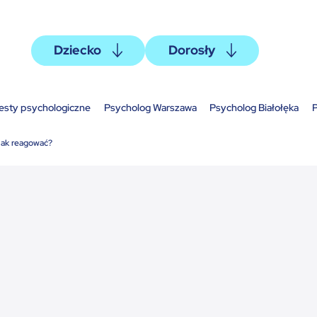
Dziecko
Dorosły
esty psychologiczne
Psycholog Warszawa
Psycholog Białołęka
P
jak reagować?