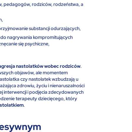
w, pedagogów, rodziców, rodzeństwa, a
h,
 przyjmowanie substancji odurzających,
ne do nagrywania kompromitujących
znęcanie się psychiczne,
agresja nastolatków wobec rodziców
.
erwszych objawów, ale momentem
stolatka czy nastolatek wzbudzają u
żająca zdrowiu, życiu i nienaruszalności
j interwencji i podjęcia zdecydowanych
edzenie terapeuty dziecięcego, który
stolatkiem
.
gresywnym