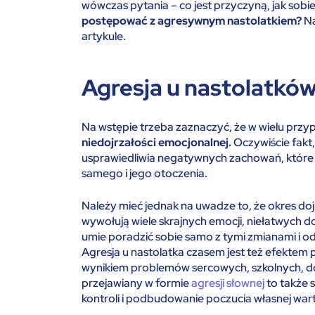
wówczas pytania – co jest przyczyną, jak sobi
postępować z agresywnym nastolatkiem?
Na
artykule.
Agresja u nastolatków 
Na wstępie trzeba zaznaczyć, że w wielu prz
niedojrzałości emocjonalnej.
Oczywiście fakt,
usprawiedliwia negatywnych zachowań, które 
samego i jego otoczenia.
Należy mieć jednak na uwadze to, że okres do
wywołują wiele skrajnych emocji, niełatwych d
umie poradzić sobie samo z tymi zmianami i od
Agresja u nastolatka czasem jest też efektem 
wynikiem problemów sercowych, szkolnych, d
przejawiany w formie
agresji słownej
to także 
kontroli i podbudowanie poczucia własnej wart