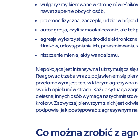
wulgaryzmy kierowane w stronę rówieśnikó
nawet zupełnie obcych osób,
przemoc fizyczna, zaczepki, udział w bójkac
autoagresja, czyli samookaleczanie, ale też
agresja wykorzystująca środki elektronicz
filmików, udostępniania ich, prześmiewania, 
niszczenie mienia, akty wandalizmu.
Niepokojąca jest intensywna i utrzymująca się
Reagować trzeba wraz z pojawieniem się pi
przełomowym jest ten, w którym agresywna na
swoich opiekunów strach. Każda sytuacja zagra
cielesnej innych osób wymaga natychmiastowe
kroków. Zazwyczaj pierwszym z nich jest odwi
podpowie,
jak postępować z agresywnym na
Co można zrobić z a