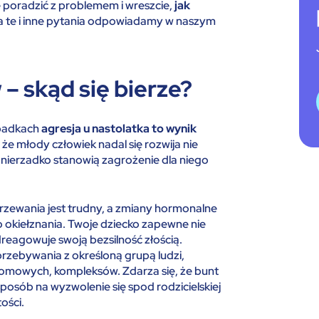
e poradzić z problemem i wreszcie,
jak
 te i inne pytania odpowiadamy w naszym
– skąd się bierze?
ypadkach
agresja u nastolatka to wynik
 że młody człowiek nadal się rozwija nie
nierzadko stanowią zagrożenie dla niego
jrzewania jest trudny, a zmiany hormonalne
o okiełznania. Twoje dziecko zapewne nie
reagowuje swoją bezsilność złością.
przebywania z określoną grupą ludzi,
omowych, kompleksów. Zdarza się, że bunt
sposób na wyzwolenie się spod rodzicielskiej
ości.