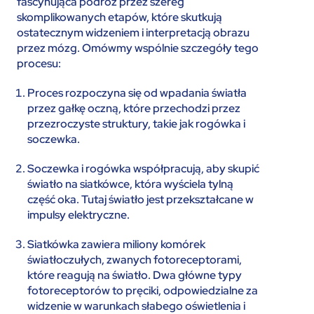
fascynująca podróż przez szereg
skomplikowanych etapów, które skutkują
ostatecznym widzeniem i interpretacją obrazu
przez mózg. Omówmy wspólnie szczegóły tego
procesu:
Proces rozpoczyna się od wpadania światła
przez gałkę oczną, które przechodzi przez
przezroczyste struktury, takie jak rogówka i
soczewka.
Soczewka i rogówka współpracują, aby skupić
światło na siatkówce, która wyściela tylną
część oka. Tutaj światło jest przekształcane w
impulsy elektryczne.
Siatkówka zawiera miliony komórek
światłoczułych, zwanych fotoreceptorami,
które reagują na światło. Dwa główne typy
fotoreceptorów to pręciki, odpowiedzialne za
widzenie w warunkach słabego oświetlenia i