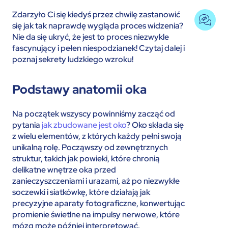
Zdarzyło Ci się kiedyś przez chwilę zastanowić
się jak tak naprawdę wygląda proces widzenia?
Nie da się ukryć, że jest to proces niezwykle
fascynujący i pełen niespodzianek! Czytaj dalej i
poznaj sekrety ludzkiego wzroku!
Podstawy anatomii oka
Na początek wszyscy powinniśmy zacząć od
pytania
jak zbudowane jest oko
? Oko składa się
z wielu elementów, z których każdy pełni swoją
unikalną rolę. Począwszy od zewnętrznych
struktur, takich jak powieki, które chronią
delikatne wnętrze oka przed
zanieczyszczeniami i urazami, aż po niezwykłe
soczewki i siatkówkę, które działają jak
precyzyjne aparaty fotograficzne, konwertując
promienie świetlne na impulsy nerwowe, które
mózg może później interpretować.