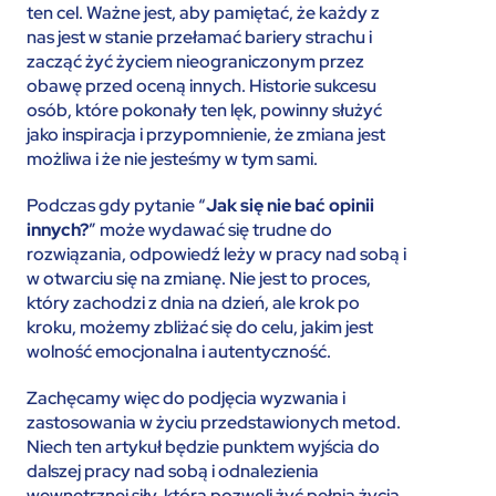
ten cel. Ważne jest, aby pamiętać, że każdy z
nas jest w stanie przełamać bariery strachu i
zacząć żyć życiem nieograniczonym przez
obawę przed oceną innych. Historie sukcesu
osób, które pokonały ten lęk, powinny służyć
jako inspiracja i przypomnienie, że zmiana jest
możliwa i że nie jesteśmy w tym sami.
Podczas gdy pytanie “
Jak się nie bać opinii
innych?
” może wydawać się trudne do
rozwiązania, odpowiedź leży w pracy nad sobą i
w otwarciu się na zmianę. Nie jest to proces,
który zachodzi z dnia na dzień, ale krok po
kroku, możemy zbliżać się do celu, jakim jest
wolność emocjonalna i autentyczność.
Zachęcamy więc do podjęcia wyzwania i
zastosowania w życiu przedstawionych metod.
Niech ten artykuł będzie punktem wyjścia do
dalszej pracy nad sobą i odnalezienia
wewnętrznej siły, która pozwoli żyć pełnią życia,