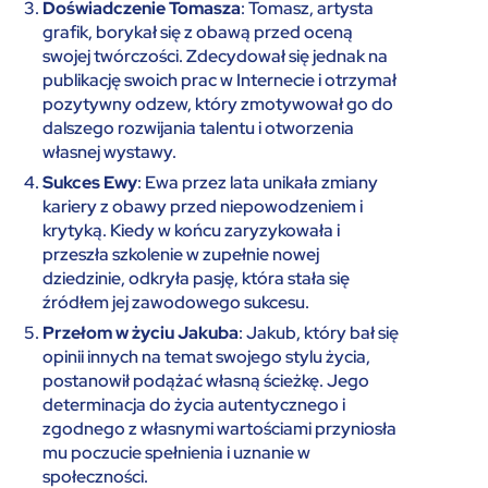
Doświadczenie Tomasza
: Tomasz, artysta
grafik, borykał się z obawą przed oceną
swojej twórczości. Zdecydował się jednak na
publikację swoich prac w Internecie i otrzymał
pozytywny odzew, który zmotywował go do
dalszego rozwijania talentu i otworzenia
własnej wystawy.
Sukces Ewy
: Ewa przez lata unikała zmiany
kariery z obawy przed niepowodzeniem i
krytyką. Kiedy w końcu zaryzykowała i
przeszła szkolenie w zupełnie nowej
dziedzinie, odkryła pasję, która stała się
źródłem jej zawodowego sukcesu.
Przełom w życiu Jakuba
: Jakub, który bał się
opinii innych na temat swojego stylu życia,
postanowił podążać własną ścieżkę. Jego
determinacja do życia autentycznego i
zgodnego z własnymi wartościami przyniosła
mu poczucie spełnienia i uznanie w
społeczności.