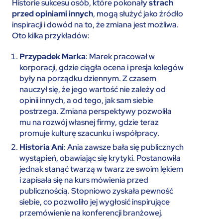
Historie sukcesu osób, które pokonały
strach
przed opiniami innych
, mogą służyć jako źródło
inspiracji i dowód na to, że zmiana jest możliwa.
Oto kilka przykładów:
Przypadek Marka
: Marek pracował w
korporacji, gdzie ciągła ocena i presja kolegów
były na porządku dziennym. Z czasem
nauczył się, że jego wartość nie zależy od
opinii innych, a od tego, jak sam siebie
postrzega. Zmiana perspektywy pozwoliła
mu na rozwój własnej firmy, gdzie teraz
promuje kulturę szacunku i współpracy.
Historia Ani
: Ania zawsze bała się publicznych
wystąpień, obawiając się krytyki. Postanowiła
jednak stanąć twarzą w twarz ze swoim lękiem
i zapisała się na kurs mówienia przed
publicznością. Stopniowo zyskała pewność
siebie, co pozwoliło jej wygłosić inspirujące
przemówienie na konferencji branżowej.