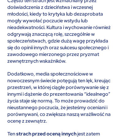
Często ten strach jest wzmacniany przez
doświadczenia z dzieciństwa i wczesnej
młodości, kiedy to krytyka lub dezaprobata
mogły wywołać poczucie wstydu lub
nieadekwatności. Kultura i wychowanie również
odgrywają znaczącą rolę, szczególnie w
społeczeństwach, gdzie dużą wagę przykłada
się do opinii innych oraz sukcesu społecznego i
zawodowego mierzonego przez pryzmat
zewnętrznych wskaźników.
Dodatkowo, media społecznościowe w
nowoczesnym świecie potęgują ten lęk, kreując
przestrzeń, w której ciągłe porównywanie się z
innymi i dążenie do prezentowania “idealnego”
życia staje się normą. To może prowadzić do
nieustannego poczucia, że jesteśmy oceniani i
porównywani, co zwiększa naszą wrażliwość na
ocenę z zewnątrz.
Ten
strach przed oceną innych
jest zatem