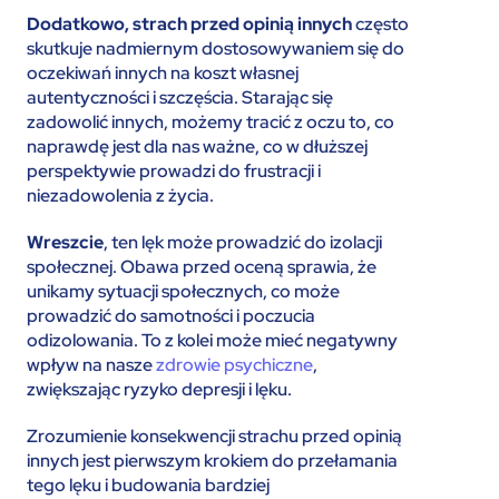
Dodatkowo, strach przed opinią innych
często
skutkuje nadmiernym dostosowywaniem się do
oczekiwań innych na koszt własnej
autentyczności i szczęścia. Starając się
zadowolić innych, możemy tracić z oczu to, co
naprawdę jest dla nas ważne, co w dłuższej
perspektywie prowadzi do frustracji i
niezadowolenia z życia.
Wreszcie
, ten lęk może prowadzić do izolacji
społecznej. Obawa przed oceną sprawia, że
unikamy sytuacji społecznych, co może
prowadzić do samotności i poczucia
odizolowania. To z kolei może mieć negatywny
wpływ na nasze
zdrowie psychiczne
,
zwiększając ryzyko depresji i lęku.
Zrozumienie konsekwencji strachu przed opinią
innych jest pierwszym krokiem do przełamania
tego lęku i budowania bardziej