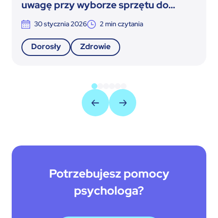
uwagę przy wyborze sprzętu do
terapii insulinowej
30 stycznia 2026
2
min czytania
Dorosły
Zdrowie
Potrzebujesz pomocy
psychologa?